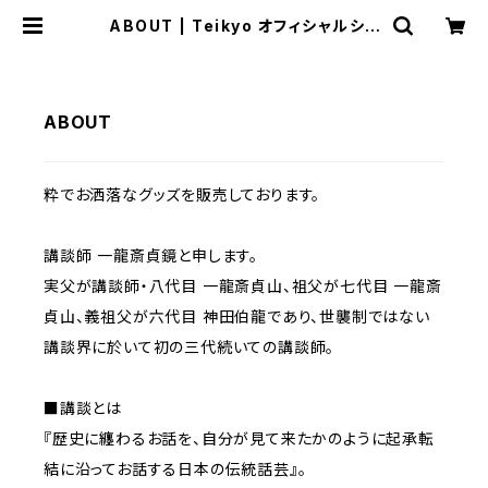
ABOUT | Teikyo オフィシャルショ
ップ
ABOUT
粋でお洒落なグッズを販売しております。
講談師 一龍斎貞鏡と申します。
実父が講談師・八代目 一龍斎貞山、祖父が七代目 一龍斎
貞山、義祖父が六代目 神田伯龍であり、世襲制ではない
講談界に於いて初の三代続いての講談師。
■講談とは
『歴史に纏わるお話を、自分が見て来たかのように起承転
結に沿ってお話する日本の伝統話芸』。