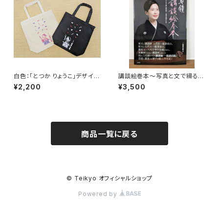
白色：「とつか りょうこ」デザイ
講談絵巻本〜写真と文で綴る一
ン トートバッグ
龍斎貞鏡半生記〜（サイン入り）
¥2,200
¥3,500
商品一覧に戻る
© Teikyo オフィシャルショップ
Powered by