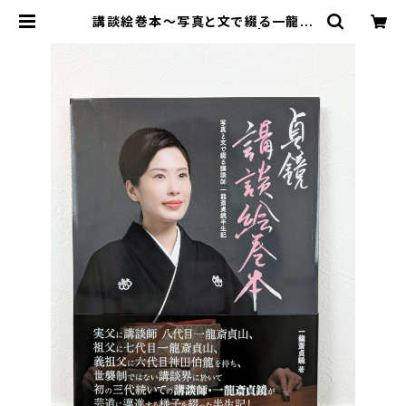
講談絵巻本〜写真と文で綴る一龍斎
貞鏡半生記〜（サイン入り） | Teikyo
オフィシャルショップ