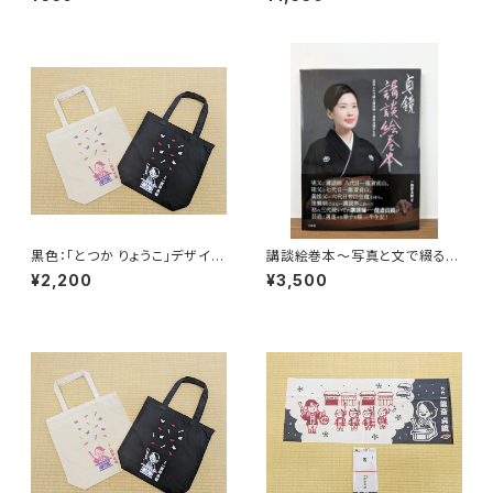
り・キスマーク）
黒色：「とつか りょうこ」デザイ
講談絵巻本〜写真と文で綴る一
ン トートバッグ
龍斎貞鏡半生記〜（サイン入り）
¥2,200
¥3,500