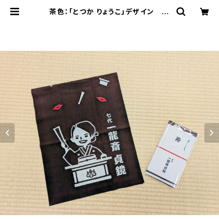
茶色：「とつか りょうこ」デザイン 手
拭い（赤穂浪士の討ち入り・キスマー
ク） | Teikyo オフィシャルショップ